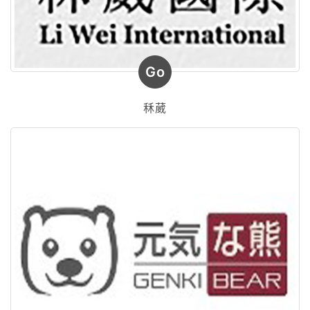
Go
秝葳