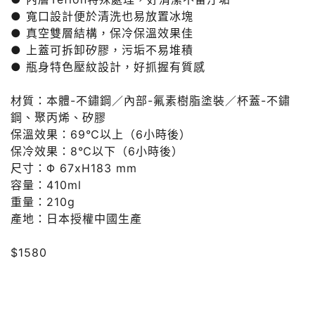
● 寬口設計便於清洗也易放置冰塊
● 真空雙層結構，保冷保溫效果佳
● 上蓋可拆卸矽膠，污垢不易堆積
● 瓶身特色壓紋設計，好抓握有質感
材質：本體-不鏽鋼／內部-氟素樹脂塗裝／杯蓋-不鏽
鋼、聚丙烯、矽膠
保溫效果：69℃以上（6小時後）
保冷效果：8℃以下（6小時後）
尺寸：Φ 67xH183 mm
容量：410ml
重量：210g
產地：日本授權中國生產
$1580