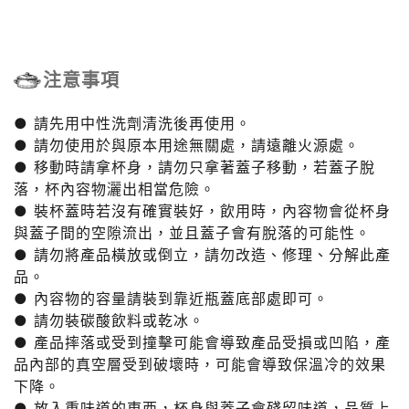
注意事項
● 請先用中性洗劑清洗後再使用。
● 請勿使用於與原本用途無關處，請遠離火源處。
● 移動時請拿杯身，請勿只拿著蓋子移動，若蓋子脫
落，杯內容物灑出相當危險。
● 裝杯蓋時若沒有確實裝好，飲用時，內容物會從杯身
與蓋子間的空隙流出，並且蓋子會有脫落的可能性。
● 請勿將產品橫放或倒立，請勿改造、修理、分解此產
品。
● 內容物的容量請裝到靠近瓶蓋底部處即可。
● 請勿裝碳酸飲料或乾冰。
● 產品摔落或受到撞擊可能會導致產品受損或凹陷，產
品內部的真空層受到破壞時，可能會導致保溫冷的效果
下降。
● 放入重味道的東西，杯身與蓋子會殘留味道，品質上