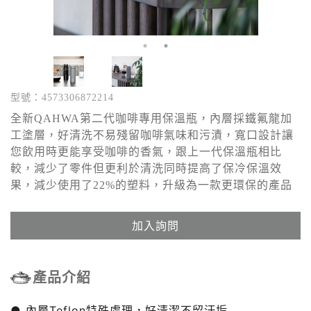
型號：4573306872214
全新QAHWA第二代咖啡專用保溫瓶，內層採鐵氟龍加
工塗層，好清洗不易殘留咖啡氣味和污漬，寬口設計讓
您飲用時更能享受咖啡的香氣，跟上一代保溫瓶相比
較，減少了零件但更利於清洗同時提高了保冷保溫效
果，減少使用了22%的塑料，升級為一款更環保的產品
加入詢問
產品介紹
● 內層Teflon特殊處理，好清潔不留汙垢