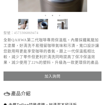
型號：4573306869474
全新QAHWA第二代咖啡專用保溫瓶，內層採鐵氟龍加
工塗層，好清洗不易殘留咖啡氣味和污漬，寬口設計讓
您飲用時更能享受咖啡的香氣，跟上一代保溫瓶相比
較，減少了零件但更利於清洗同時提高了保冷保溫效
果，減少使用了22%的塑料，升級為一款更環保的產品
加入詢問
產品介紹
● 內層Teflon特殊處理，好清潔不留汙垢