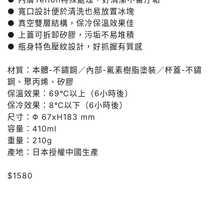
● 寬口設計便於清洗也易放置冰塊
● 真空雙層結構，保冷保溫效果佳
● 上蓋可拆卸矽膠，污垢不易堆積
● 瓶身特色壓紋設計，好抓握有質感
材質：本體-不鏽鋼／內部-氟素樹脂塗裝／杯蓋-不鏽
鋼、聚丙烯、矽膠
保溫效果：69℃以上（6小時後）
保冷效果：8℃以下（6小時後）
尺寸：Φ 67xH183 mm
容量：410ml
重量：210g
產地：日本授權中國生產
$1580