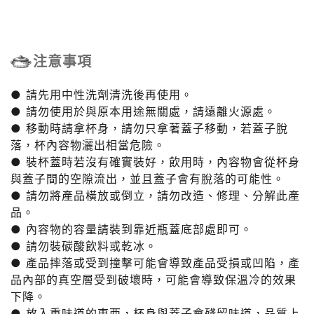
注意事項
● 請先用中性洗劑清洗後再使用。
● 請勿使用於與原本用途無關處，請遠離火源處。
● 移動時請拿杯身，請勿只拿著蓋子移動，若蓋子脫
落，杯內容物灑出相當危險。
● 裝杯蓋時若沒有確實裝好，飲用時，內容物會從杯身
與蓋子間的空隙流出，並且蓋子會有脫落的可能性。
● 請勿將產品橫放或倒立，請勿改造、修理、分解此產
品。
● 內容物的容量請裝到靠近瓶蓋底部處即可。
● 請勿裝碳酸飲料或乾冰。
● 產品摔落或受到撞擊可能會導致產品受損或凹陷，產
品內部的真空層受到破壞時，可能會導致保溫冷的效果
下降。
● 放入重味道的東西，杯身與蓋子會殘留味道，品質上