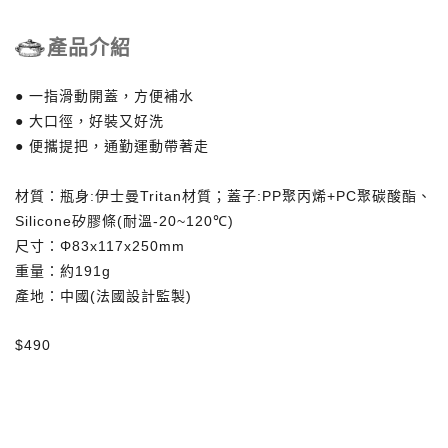
產品介紹
●
一指滑動開蓋，方便補水
●
大口徑，好裝又好洗
●
便攜提把，通勤運動帶著走
材質：瓶身
:
伊士曼
Tritan
材質；蓋子
:PP
聚丙烯
+PC
聚碳酸酯、
Silicone
矽膠條
(
耐溫
-20~120
℃
)
尺寸：
Φ83x117x250mm
重量：約
191g
產地：中國
(
法國設計監製
)
$490