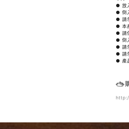
● 
● 
● 
● 
● 
● 
● 
● 
● 
http: