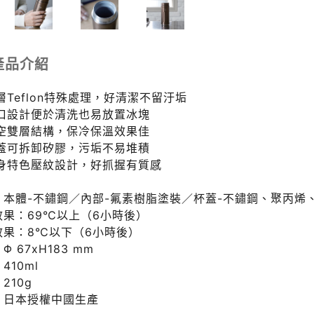
產品介紹
層Teflon特殊處理，好清潔不留汙垢
寬口設計便於清洗也易放置冰塊
真空雙層結構，保冷保溫效果佳
上蓋可拆卸矽膠，污垢不易堆積
瓶身特色壓紋設計，好抓握有質感
：本體-不鏽鋼／內部-氟素樹脂塗裝／杯蓋-不鏽鋼、聚丙烯
效果：69℃以上（6小時後）
效果：8℃以下（6小時後）
Φ 67xH183 mm
410ml
210g
：日本授權中國生產