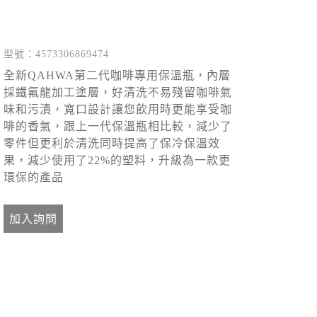
型號：4573306869474
全新QAHWA第二代咖啡專用保溫瓶，內層
採鐵氟龍加工塗層，好清洗不易殘留咖啡氣
味和污漬，寬口設計讓您飲用時更能享受咖
啡的香氣，跟上一代保溫瓶相比較，減少了
零件但更利於清洗同時提高了保冷保溫效
果，減少使用了22%的塑料，升級為一款更
環保的產品
加入詢問