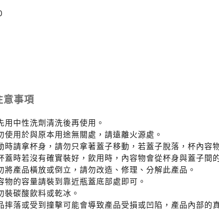
0
注意事項
請先用中性洗劑清洗後再使用。
請勿使用於與原本用途無關處，請遠離火源處。
移動時請拿杯身，請勿只拿著蓋子移動，若蓋子脫落，杯內容
裝杯蓋時若沒有確實裝好，飲用時，內容物會從杯身與蓋子間
請勿將產品橫放或倒立，請勿改造、修理、分解此產品。
內容物的容量請裝到靠近瓶蓋底部處即可。
請勿裝碳酸飲料或乾冰。
產品摔落或受到撞擊可能會導致產品受損或凹陷，產品內部的
。