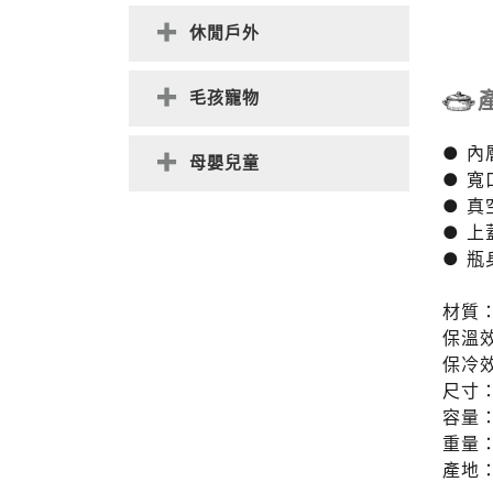
休閒戶外
毛孩寵物
● 內
母嬰兒童
● 
● 
● 
● 
材質
保溫
保冷
尺寸：
容量：
重量：
產地