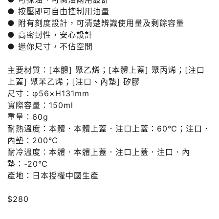
● 按壓即可自由控制用油量
● 附有刻度設計，可清楚辨識使用量及剩餘容量
● 高密封性，安心設計
● 迷你尺寸，不佔空間
主要材質：[本體] 聚乙烯；[本體上蓋] 聚丙烯；[注口
上蓋] 聚苯乙烯；[注口、內墊] 矽膠
尺寸：φ56×H131mm
實際容量：150ml
重量：60g
耐熱溫度：本體．本體上蓋．注口上蓋：60℃；注口．
內墊：200℃
耐冷溫度：本體．本體上蓋．注口上蓋．注口．內
墊：-20℃
產地：日本授權中國生產
$280